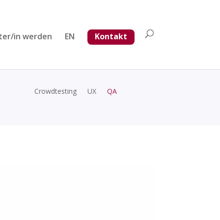
ter/in werden
EN
Kontakt
Crowdtesting
UX
QA