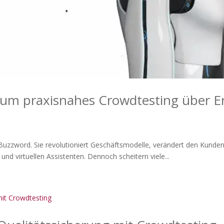
rum praxisnahes Crowdtesting über Er
ein Buzzword. Sie revolutioniert Geschäftsmodelle, verändert den Kunde
nd virtuellen Assistenten. Dennoch scheitern viele...