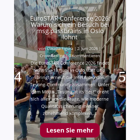
EuroSTAR Conference 2026:
Warum sich ein Besuch bei
msg.passbrains in Oslo
lohnt
von
Claudia Figura
|
2. Juni 2026
|
Crowdtesting
| 0 Kommentieren
Die EuroSTAR Conference 2026 findet
vom 15.–18. Juni in Oslo statt und
bringt erneut die internationale
Testing-Community zusammen. Unter
dem Motto „Testing at its Best“ dreht
sich alles um die Frage, wie moderne
Qualitätssicherung in einer
zunehmend komplexen,...
Lesen Sie mehr