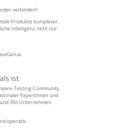
nander verbinden?
itale Produkte komplexer,
che Intelligenz nicht nur
aseGen.ai.
ls ist
ftware-Testing-Community.
ationaler Expertinnen und
s rund 350 Unternehmen
und operativ