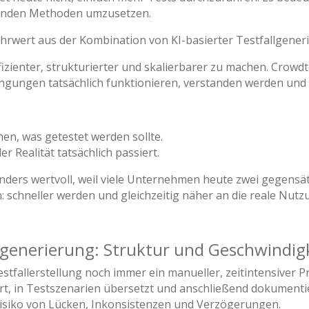
ssenden Methoden umzusetzen.
hrwert aus der Kombination von KI-basierter Testfallgener
ffizienter, strukturierter und skalierbarer zu machen. Crowdte
ngungen tatsächlich funktionieren, verstanden werden und 
anen, was getestet werden sollte.
er Realität tatsächlich passiert.
nders wertvoll, weil viele Unternehmen heute zwei gegensä
n: schneller werden und gleichzeitig näher an die reale Nut
llgenerierung: Struktur und Geschwindig
 Testfallerstellung noch immer ein manueller, zeitintensiver
ert, in Testszenarien übersetzt und anschließend dokumentie
Risiko von Lücken, Inkonsistenzen und Verzögerungen.