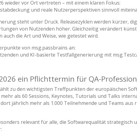
6 wieder vor Ort vertreten – mit einem klaren Fokus:
 Testabdeckung und reale Nutzerperspektiven sinnvoll mitei
erung steht unter Druck. Releasezyklen werden kürzer, dig
ungen von Nutzenden höher. Gleichzeitig verändert künstli
n auch die Art und Weise, wie getestet wird.
erpunkte von msg.passbrains an:
tzenden und KI-basierte Testfallgenerierung mit msg.Testc
26 ein Pflichttermin für QA-Professiona
ählt zu den wichtigsten Treffpunkten der europäischen So
mehr als 60 Sessions, Keynotes, Tutorials und Talks intern
n dort jährlich mehr als 1.000 Teilnehmende und Teams au
onders relevant für alle, die Softwarequalität strategisch 
: