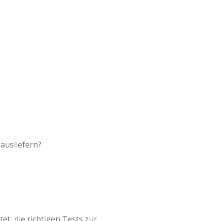
ausliefern?
et, die richtigen Tests zur