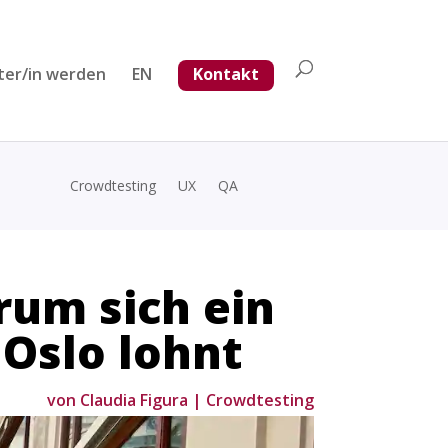
ter/in werden
EN
Kontakt
Crowdtesting
UX
QA
rum sich ein
 Oslo lohnt
von
Claudia Figura
|
Crowdtesting