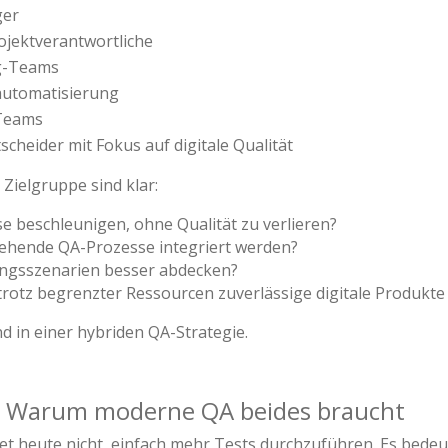
ger
ojektverantwortliche
g-Teams
automatisierung
-Teams
cheider mit Fokus auf digitale Qualität
 Zielgruppe sind klar:
e beschleunigen, ohne Qualität zu verlieren?
stehende QA-Prozesse integriert werden?
ungsszenarien besser abdecken?
tz begrenzter Ressourcen zuverlässige digitale Produkte 
d in einer hybriden QA-Strategie.
st: Warum moderne QA beides braucht
tet heute nicht, einfach mehr Tests durchzuführen. Es bedeut