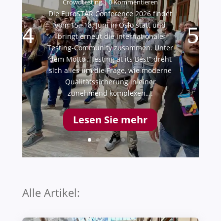
Crowdtesting
| 0 Kommentieren
Die EuroSTAR Conference 2026 findet
vom 15.–18. Juni in Oslo statt und
bringt erneut die internationale
Testing-Community zusammen. Unter
dem Motto „Testing at its Best“ dreht
sich alles um die Frage, wie moderne
Qualitätssicherung in einer
zunehmend komplexen,...
Lesen Sie mehr
Alle Artikel: